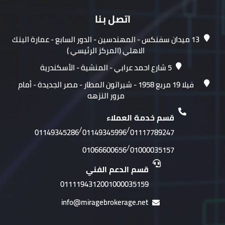
اتصل بنا
13 ميدان سفنكس - المهندسين - الدور السابع - عمارة البنك
الاهلي (المركز الرئيسي )
5 شارع احمد عرابي - المنشية - الأسكندرية
فيلا 19 مربع 1958 - شيراتون المطار - مصر الجديدة - أمام
مرور النزهه
قسم خدمة العملاء
/
/
01149345286
01149345996
01117789247
/
01066600656
01000035157
قسم الدعم الفني
01111943120
01000035159
info@miragebrokerage.net