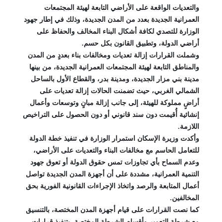
والتعديات الواقعة على الأراضي التابعة لهيئة المجتمعات
العمرانية الجديدة بعدد من المدن الجديدة، وذلك في إطار جهود
الوزارة للتصدي لكافة أشكال البناء المخالف والحفاظ على
أراضي الدولة، وتطبيق القانون بكل حسم.
وشملت القرارات إزالة تعديات ومخالفات بناء بعددٍ من المدن
والمناطق التابعة لهيئة المجتمعات العمرانية الجديدة، من بينها
مدينة بني مزار الجديدة، ومدينة بدر، والقطاع الأول بالساحل
الشمالي الغربي، حيث تضمنت الحالات إزالة تعديات على
أراضٍ مملوكة للهيئة، إلى جانب إزالة مبانٍ وتوسعات وأعمال
إنشائية أُقيمت دون سند قانوني أو دون الحصول على التراخيص
اللازمة.
وأكدت وزيرة الإسكان استمرار الوزارة في تنفيذ خطة الدولة
للتعامل الحاسم مع مخالفات البناء والتعديات على الأراضي،
وعدم السماح بأي تجاوزات تمس حقوق الدولة أو تعوق جهود
التنمية العمرانية، مشددة على أن أجهزة المدن الجديدة تواصل
أعمال المتابعة والرصد واتخاذ الإجراءات القانونية الفورية بحق
المخالفين.
كما نصت القرارات على قيام أجهزة المدن المختصة، بالتنسيق
مع شرطة التعمير وأقسام الشرطة المختصة، بتنفيذ قرارات