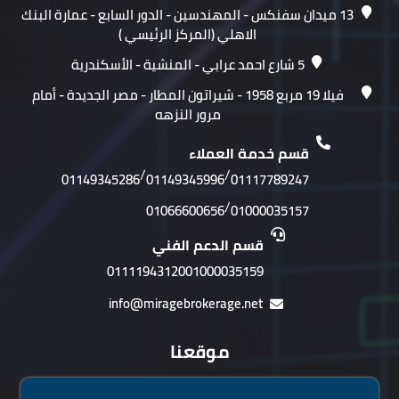
13 ميدان سفنكس - المهندسين - الدور السابع - عمارة البنك
الاهلي (المركز الرئيسي )
5 شارع احمد عرابي - المنشية - الأسكندرية
فيلا 19 مربع 1958 - شيراتون المطار - مصر الجديدة - أمام
مرور النزهه
قسم خدمة العملاء
/
/
01149345286
01149345996
01117789247
/
01066600656
01000035157
قسم الدعم الفني
01111943120
01000035159
info@miragebrokerage.net
موقعنا