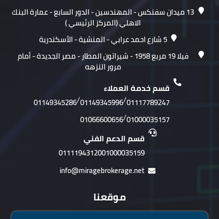
13 ميدان سفنكس - المهندسين - الدور السابع - عمارة البنك
الاهلي (المركز الرئيسي )
5 شارع احمد عرابي - المنشية - الأسكندرية
فيلا 19 مربع 1958 - شيراتون المطار - مصر الجديدة - أمام
مرور النزهه
قسم خدمة العملاء
/
/
01149345286
01149345996
01117789247
/
01066600656
01000035157
قسم الدعم الفني
01111943120
01000035159
info@miragebrokerage.net
موقعنا