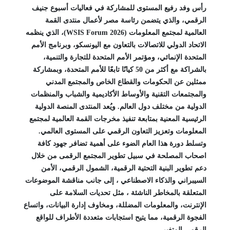
رأس وفد رفيع المستوى للمشاركة في فعاليات أسبوع جنيف
الرقمي، والذي يتضمن رئاسة مصر لأعمال منتدى القمة
العالمية لمجتمع المعلومات (WSIS Forum 2026)، الذي ينظمه
الاتحاد الدولي للاتصالات بالتعاون مع اليونسكو، وبرنامج الأمم
المتحدة الإنمائي، ومؤتمر الأمم المتحدة للتجارة والتنمية،
بالشراكة مع أكثر من 50 كيانًا تابعًا للأمم المتحدة، وبمشاركة
ممثلين عن الحكومات والقطاع الخاص والمجتمع المدني
والمجتمعات التقنية والأوساط الأكاديمية والشباب والمنظمات
الدولية من مختلف دول العالم. ويُعد المنتدى المنصة الدولية
الرئيسية المعنية بمتابعة تنفيذ مخرجات القمة العالمية لمجتمع
المعلومات وتعزيز التعاون الرقمي على المستوى العالمي.
وتسلط دورة هذا العام الضوء على أهمية تضافر جهود كافة
اصحاب المصلحة في سبيل تطوير المجتمع الرقمى من خلال
دعم تطوير البنية التحتية الرقمية، الشمول الرقمي، الأمن
السيبراني والذكاء الاصطناعي ، إلى جانب مناقشة الموضوعات
المتعلقة بالمخاطر الناشئة ، مثل تحديات السلامة على
الإنترنت، والمعلومات المضللة، ومخاوف إدارة البيانات، واتساع
الفجوة الرقمية، مما يتيح استجابات متعددة الأطراف للواقع
الرقمي المتغير.